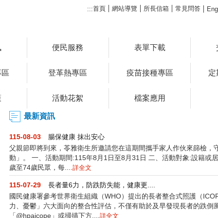
首頁
網站導覽
所長信箱
常見問答
:::
Eng
訊
便民服務
表單下載
專區
登革熱專區
疫苗接種專區
定
策
活動花絮
檔案應用
最新資訊
115-08-03
腸保健康 抹出安心
父親節即將到來，苓雅衛生所邀請您在這期間攜手家人作伙來篩檢，守
動」。 一、活動期間:115年8月1日至8月31日 二、活動對象:設籍
歲至74歲民眾，每....
詳全文
115-07-29
長者量6力，防跌防失能，健康更....
國民健康署參考世界衛生組織（WHO）提出的長者整合式照護（ICO
力、憂鬱」六大面向的整合性評估，不僅有助於及早發現長者的跌倒風險
「@hpaicope」或掃描下方....
詳全文