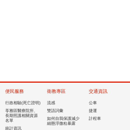
便民服務
衛教專區
交通資訊
行政相驗(死亡證明)
流感
公車
苓雅區醫療院所、
雙語詞彙
捷運
長期照護相關資源
如何自我保護減少
計程車
名單
細懸浮微粒暴露
統計資訊