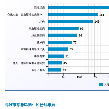
惡性腫瘤
心臟疾病（高血壓性疾病除外）
161
肺炎
145
高血壓性疾病
99
腦血管疾病
94
糖尿病
77
嚴重特殊傳染性肺炎
65
事故傷害
51
腎炎、腎病症候群及腎病變
45
衰老／老邁
43
0
50
100
150
人
高雄市苓雅區衛生所粉絲專頁