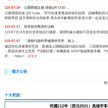
115-07-29
公園體健設施 掃描QR COD....
只要掃描現場 QR Code， 即可快速查看器材操作說明、訓練重點
輕鬆學習 提升運動安全與效果 適合各年齡層使用 歡迎大家一起走進公園
115-07-17
登革熱決戰境外活動
115年7月-8月前往登革熱流行國家，適用對象出國前可至衛生所領取
115-07-07
「港都代謝科學健康研究所」線上....
邀請你化身健康研究員，透過線上闖關認識代謝症候群、三高慢性病與健康
｜限居高雄市之民眾 📍活動好禮｜有機會抽 SONY無線降噪耳機、T
所」：https:/....
詳全文
徵才公告
無
十大死因
民國112年（西元2021）高雄市苓