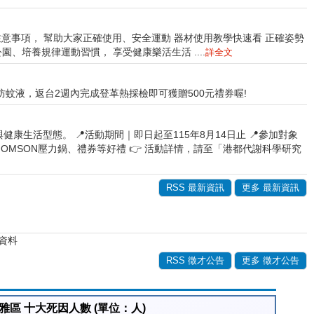
與注意事項， 幫助大家正確使用、安全運動 器材使用教學快速看 正確姿勢
、培養規律運動習慣， 享受健康樂活生活 ....
詳全文
防蚊液，返台2週內完成登革熱採檢即可獲贈500元禮券喔!
生活型態。 📍活動期間｜即日起至115年8月14日止 📍參加對象
HOMSON壓力鍋、禮券等好禮 👉 活動詳情，請至「港都代謝科學研究
RSS 最新資訊
更多 最新資訊
資料
RSS 徵才公告
更多 徵才公告
雅區 十大死因人數 (單位：人)