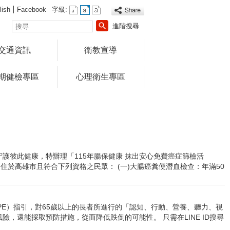
lish
Facebook
字級:
搜
進階搜尋
尋
交通資訊
衛教宣導
期健檢專區
心理衛生專區
護彼此健康，特辦理「115年腸保健康 抹出安心免費癌症篩檢活
或居住於高雄市且符合下列資格之民眾： (一)大腸癌糞便潛血檢查：年滿50
PE）指引，對65歲以上的長者所進行的「認知、行動、營養、聽力、視
，還能採取預防措施，從而降低跌倒的可能性。 只需在LINE ID搜尋